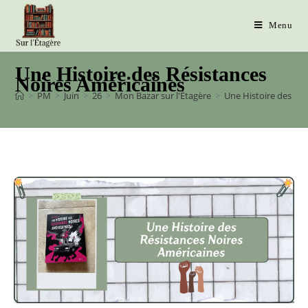
Menu
Une Histoire des Résistances
Noires Américaines
>
PM
>
Juin
>
26
>
Mon Bazar sur l'Étagère
>
Une Histoire des Ré