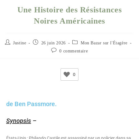
Une Histoire des Résistances
Noires Américaines
Justine
26 juin 2026
Mon Bazar sur l'Étagère
0 commentaire
0
de Ben Passmore.
Synopsis
–
États-Unis : Philando Castile est assassiné par un policier dans sa