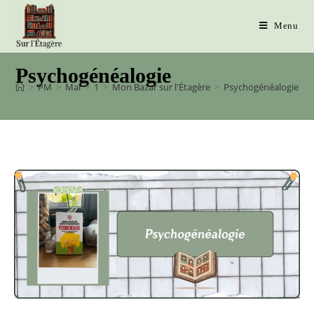
Menu
Psychogénéalogie
>
PM
>
Mai
>
1
>
Mon Bazar sur l'Étagère
>
Psychogénéalogie