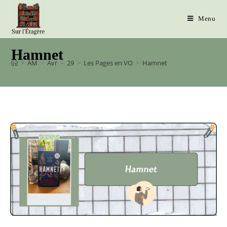
Menu
Hamnet
>
AM
>
Avr
>
29
>
Les Pages en VO
>
Hamnet