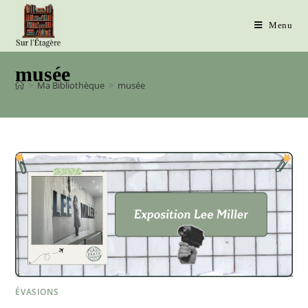
Menu
musée
>
Ma Bibliothèque
>
musée
ÉVASIONS