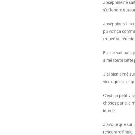
Joséphine ne sait
s’effondre autour
Joséphine vient d
pu voir ça comme 
trouvé sa réaction
Elle ne sait pas q
aimé toute cette 
J’ai bien aimé sui
vieux qu’elle et qu
C’est un petit vil
choses par elle-m
intime.
J’avoue que sur la
rencontre finale.