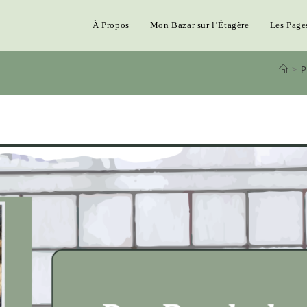
À Propos
Mon Bazar sur l’Étagère
Les Page
>