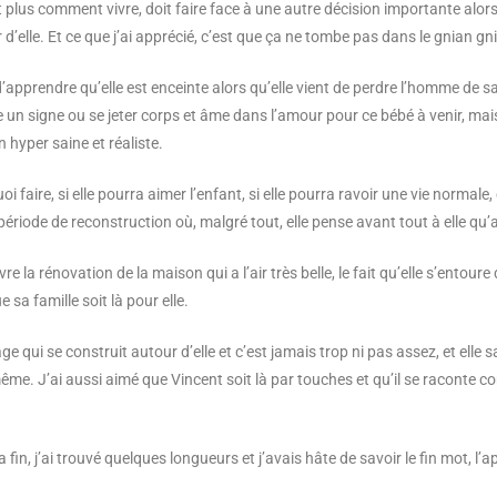
 plus comment vivre, doit faire face à une autre décision importante alor
 d’elle. Et ce que j’ai apprécié, c’est que ça ne tombe pas dans le gnian gn
’apprendre qu’elle est enceinte alors qu’elle vient de perdre l’homme de sa 
un signe ou se jeter corps et âme dans l’amour pour ce bébé à venir, mais e
 hyper saine et réaliste.
uoi faire, si elle pourra aimer l’enfant, si elle pourra ravoir une vie normale,
période de reconstruction où, malgré tout, elle pense avant tout à elle qu’
vre la rénovation de la maison qui a l’air très belle, le fait qu’elle s’entour
e sa famille soit là pour elle.
lage qui se construit autour d’elle et c’est jamais trop ni pas assez, et elle s
ême. J’ai aussi aimé que Vincent soit là par touches et qu’il se raconte 
 fin, j’ai trouvé quelques longueurs et j’avais hâte de savoir le fin mot, l’ap