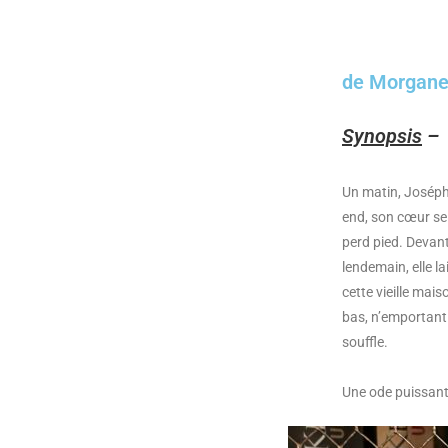
de Morgane
Synopsis
–
Un matin, Joséphi
end, son cœur se 
perd pied. Devant 
lendemain, elle l
cette vieille mai
bas, n’emportant
souffle.
Une ode puissante