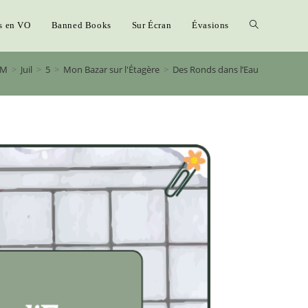
s en VO
Banned Books
Sur Écran
Évasions
PM
>
Juil
>
5
>
Mon Bazar sur l'Étagère
>
Des Ronds dans l’Eau