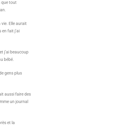
s que tout
ian.
vie. Elle aurait
n fait j’ai
 et j’ai beaucoup
au bébé.
e de gens plus
ait aussi faire des
comme un journal
rès et la