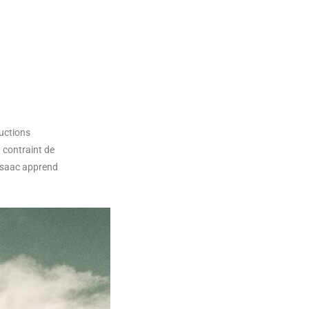
ructions
 contraint de
 Isaac apprend