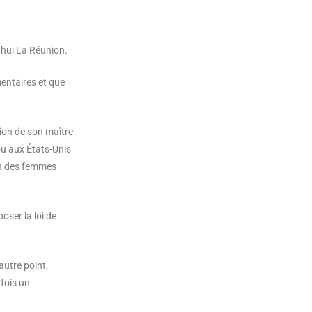
d’hui La Réunion.
mentaires et que
ion de son maître
 ou aux États-Unis
ion des femmes
oser la loi de
autre point,
rfois un