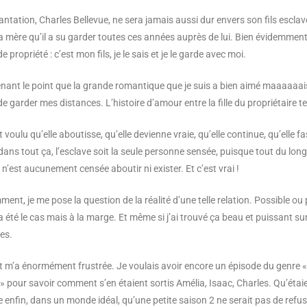
antation, Charles Bellevue, ne sera jamais aussi dur envers son fils esclave
sa mère qu’il a su garder toutes ces années auprès de lui. Bien évidemment, 
 propriété : c’est mon fils, je le sais et je le garde avec moi.
ant le point que la grande romantique que je suis a bien aimé maaaaaais
de garder mes distances. L’histoire d’amour entre la fille du propriétaire ter
 voulu qu’elle aboutisse, qu’elle devienne vraie, qu’elle continue, qu’elle f
dans tout ça, l’esclave soit la seule personne sensée, puisque tout du long 
 n’est aucunement censée aboutir ni exister. Et c’est vrai !
ment, je me pose la question de la réalité d’une telle relation. Possible ou
a été le cas mais à la marge. Et même si j’ai trouvé ça beau et puissant su
es.
t m’a énormément frustrée. Je voulais avoir encore un épisode du genre 
» pour savoir comment s’en étaient sortis Amélia, Isaac, Charles. Qu’étaie
re enfin, dans un monde idéal, qu’une petite saison 2 ne serait pas de refus