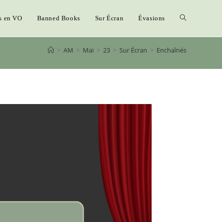
s en VO
Banned Books
Sur Écran
Évasions
>
AM
>
Mai
>
23
>
Sur Écran
>
Enchaînés