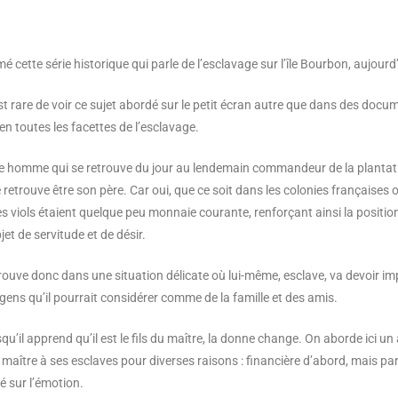
é cette série historique qui parle de l’esclavage sur l’île Bourbon, aujour
est rare de voir ce sujet abordé sur le petit écran autre que dans des docu
ien toutes les facettes de l’esclavage.
ne homme qui se retrouve du jour au lendemain commandeur de la plantat
se retrouve être son père. Car oui, que ce soit dans les colonies françaises
 les viols étaient quelque peu monnaie courante, renforçant ainsi la posit
t de servitude et de désir.
trouve donc dans une situation délicate où lui-même, esclave, va devoir imp
gens qu’il pourrait considérer comme de la famille et des amis.
qu’il apprend qu’il est le fils du maître, la donne change. On aborde ici un 
maître à ses esclaves pour diverses raisons : financière d’abord, mais pa
 sur l’émotion.