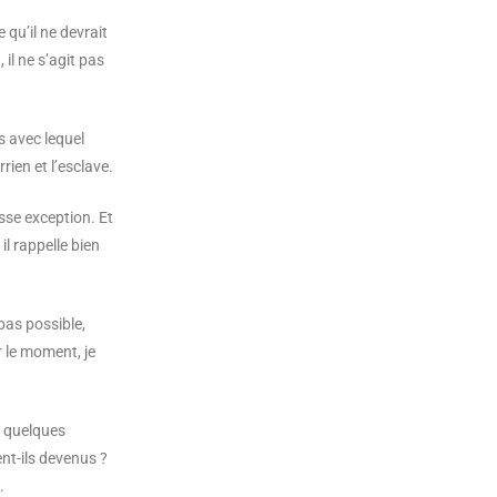
 qu’il ne devrait
il ne s’agit pas
 avec lequel
rien et l’esclave.
asse exception. Et
il rappelle bien
 pas possible,
r le moment, je
« quelques
nt-ils devenus ?
.