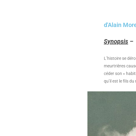
d'Alain Mor
Synopsis
–
L’histoire se dér
meurtrières causé
céder son « habit
qu’il est le fils d