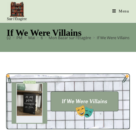
Menu
If We Were Villains
>
PM
>
Mai
>
6
>
Mon Bazar sur l'Étagère
>
If We Were Villains