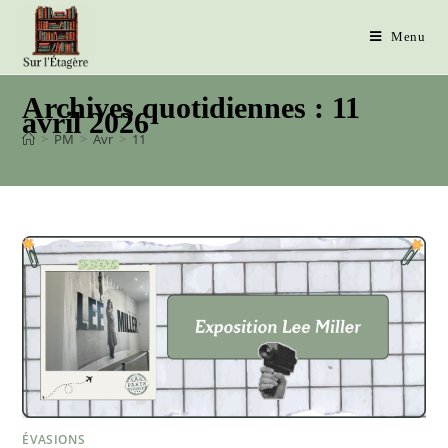
Menu
Archives quotidiennes : 11
avril 2026
>
PM
>
Avr
>
11
ÉVASIONS